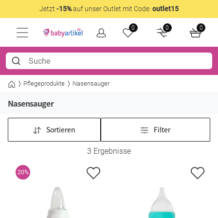
Jetzt
-15%
auf unser Outlet mit Code:
outlet15
0
0
0
Pflegeprodukte
Nasensauger
Nasensauger
Sortieren
Filter
3 Ergebnisse
20%