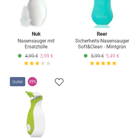
Nuk
Reer
Nasensauger mit
Sicherheits-Nasensauger
Ersatztülle
Soft&Clean - Mintgrün
4,99 €
3,99 €
5,99 €
5,49 €
Outlet
29%