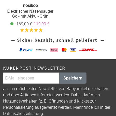
nosiboo
Elektrischer Nasensauger
Go - mit Akku - Grün
169,00 €
119,99 €
— Sicher bezahlt, schnell geliefert —
KÜKENPOST NEWSLETTER
Speichern
Ja, ich möchte den Newsletter von Babyartikel.de erhalten
und über Aktionen informiert werden. Dabei darf mein
Nutzungsverhalten (z. B. Öffnungen und Klicks) zur
Personalisierung ausgewertet werden. Mehr finde ich in der
Datenschutzerklärung
.