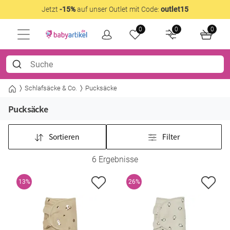
Jetzt
-15%
auf unser Outlet mit Code:
outlet15
0
0
0
Schlafsäcke & Co.
Pucksäcke
Pucksäcke
Sortieren
Filter
6 Ergebnisse
13%
26%