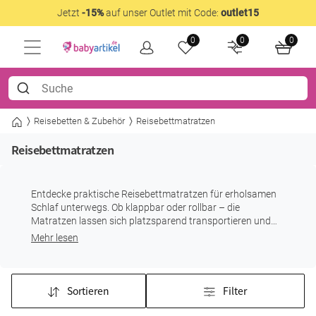
Jetzt
-15%
auf unser Outlet mit Code:
outlet15
0
0
0
Reisebetten & Zubehör
Reisebettmatratzen
Reisebettmatratzen
Entdecke praktische Reisebettmatratzen für erholsamen
Schlaf unterwegs. Ob klappbar oder rollbar – die
Matratzen lassen sich platzsparend transportieren und
ergänzen das Reisebett Deines Kindes bequem. Bitte achte
Mehr lesen
auf die passende Größe für Dein Reisebett.
Sortieren
Filter