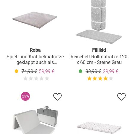
Roba
Fillikid
Spiel- und Krabbelmatratze
Reisebett-Rollmatratze 120
geklappt auch als
x 60 cm - Sterne Grau
Reisbettmatratze zu
74,90 €
59,99 €
33,90 €
29,99 €
verwenden 120 x 120 cm -
Roba Style - Anthrazit
23%