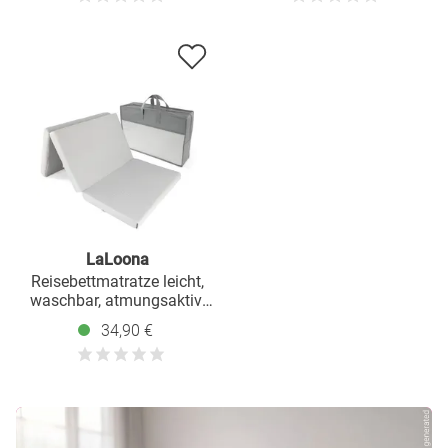
LaLoona
Reisebettmatratze leicht,
waschbar, atmungsaktiv,
schadstoffgeprüft 60 x
34,90 €
120 cm / Höhe 5 cm - Grau