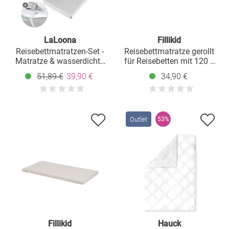
LaLoona
Fillikid
Reisebettmatratzen-Set -
Reisebettmatratze gerollt
Matratze & wasserdichte
für Reisebetten mit 120 x
Auflage - Grau
60 cm inkl. Tragetasche -
51,89 €
39,90 €
34,90 €
Africa - Creme
Outlet
53%
Fillikid
Hauck