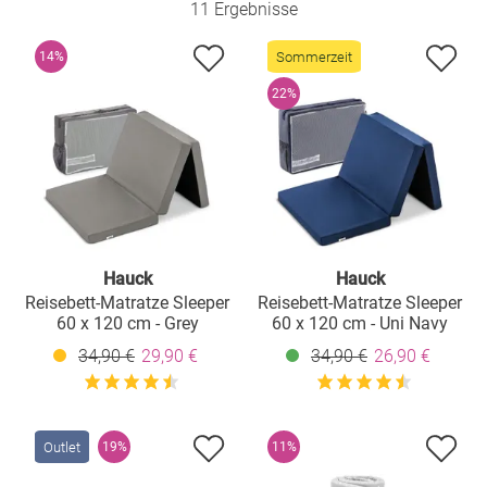
11 Ergebnisse
Sommerzeit
14%
22%
Hauck
Hauck
Reisebett-Matratze Sleeper
Reisebett-Matratze Sleeper
60 x 120 cm - Grey
60 x 120 cm - Uni Navy
34,90 €
29,90 €
34,90 €
26,90 €
Outlet
19%
11%