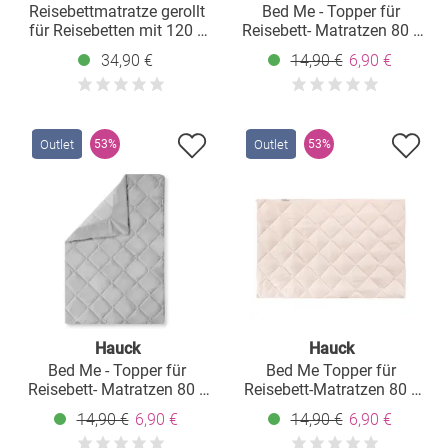
Reisebettmatratze gerollt
Bed Me - Topper für
für Reisebetten mit 120 x
Reisebett- Matratzen 80 x
60 cm inkl. Tragetasche -
50 cm - White
34,90 €
14,90 €
6,90 €
Hund - Beige
Outlet
Outlet
53%
53%
Hauck
Hauck
Bed Me - Topper für
Bed Me Topper für
Reisebett- Matratzen 80 x
Reisebett-Matratzen 80 x
50 cm - Grey
50 cm - Beige
14,90 €
6,90 €
14,90 €
6,90 €