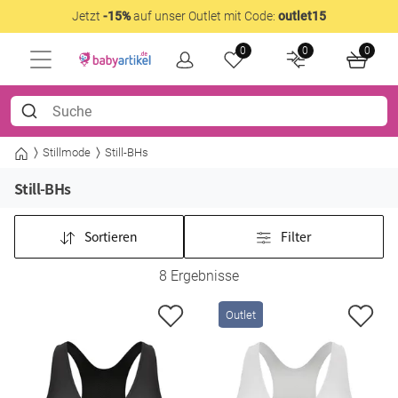
Jetzt
-15%
auf unser Outlet mit Code:
outlet15
0
0
0
Stillmode
Still-BHs
Still-BHs
Sortieren
Filter
8 Ergebnisse
Outlet