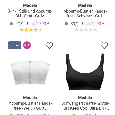
Medela
Medela
3-in-1 Still- und Abpump-
Abpump-Bustier Hands-
BH - Chai - Gr. M
free - Schwarz - Gr. L
49,99 €
ab 29,99 €
39,99 €
ab 24,99 €
Outlet
50%
Medela
Medela
Abpump-Bustier Hands-
Schwangerschafts- & Still-
free - Weiß - Gr. XL
BH Keep Cool Ultra BH -
Schwarz - Gr. S