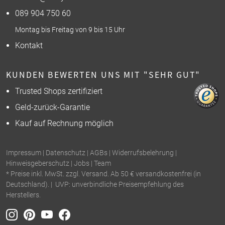
089 904 750 60
Montag bis Freitag von 9 bis 15 Uhr
Kontakt
KUNDEN BEWERTEN UNS MIT "SEHR GUT"
Trusted Shops zertifiziert
Geld-zurück-Garantie
Kauf auf Rechnung möglich
Impressum
|
Datenschutz
|
AGBs
|
Widerrufsbelehrung
|
Hinweisgeberschutz
|
Jobs
|
Team
* Preise inkl. MwSt. zzgl. Versand. Ab 50 € versandkostenfrei (in
Deutschland). | UVP: unverbindliche Preisempfehlung des
Herstellers.