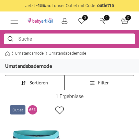
Jetzt
-15%
auf unser Outlet mit Code:
outlet15
0
0
0
Umstandsmode
Umstandsbademode
Umstandsbademode
Sortieren
Filter
1 Ergebnisse
Outlet
66%