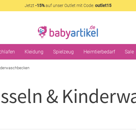
Jetzt
-15%
auf unser Outlet mit Code:
outlet15
chlafen
Kleidung
Spielzeug
Heimtierbedarf
Sale
nderwaschbecken
sseln & Kinderw