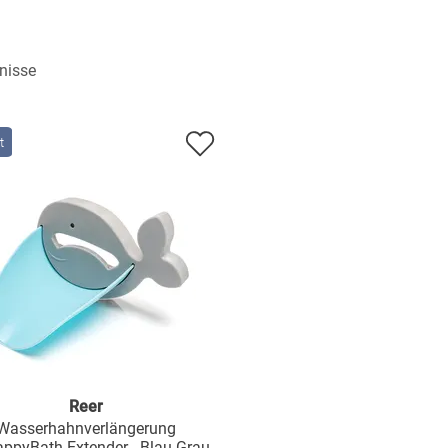
nisse
t
Reer
Wasserhahnverlängerung
ppyBath Extender - Blau Grau