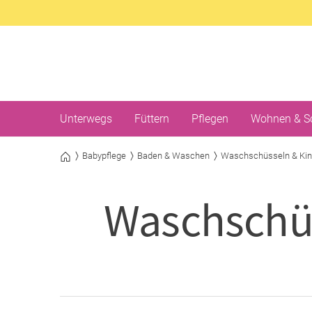
Unterwegs
Füttern
Pflegen
Wohnen & S
Babypflege
Baden & Waschen
Waschschüsseln & Ki
Waschschü