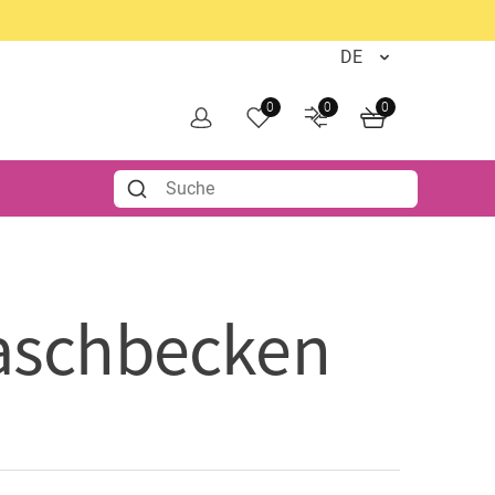
0
0
0
aschbecken