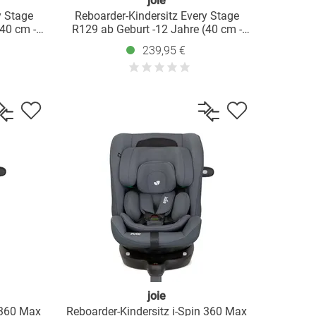
joie
y Stage
Reboarder-Kindersitz Every Stage
40 cm -
R129 ab Geburt -12 Jahre (40 cm -
t dem
150 cm) Instalation mit dem
239,95 €
inerer -
Fahrzeuggurt inkl. Sitzverkleinerer -
Moss
joie
 360 Max
Reboarder-Kindersitz i-Spin 360 Max