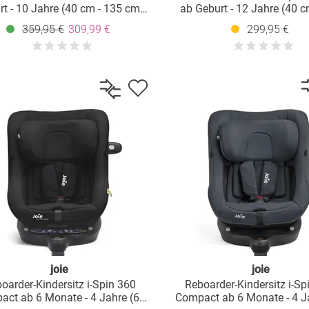
t - 10 Jahre (40 cm - 135 cm)
ab Geburt - 12 Jahre (40 c
sofix-Basis & Sitzverkleinerer -
cm) mit Isofix-Basis & Sitzve
359,95 €
309,99 €
299,95 €
Thunder
- Raven
joie
joie
oarder-Kindersitz i-Spin 360
Reboarder-Kindersitz i-Sp
ct ab 6 Monate - 4 Jahre (61
Compact ab 6 Monate - 4 J