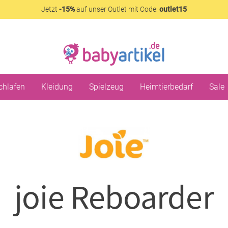
Jetzt
-15%
auf unser Outlet mit Code:
outlet15
chlafen
Kleidung
Spielzeug
Heimtierbedarf
Sale
joie Reboarder