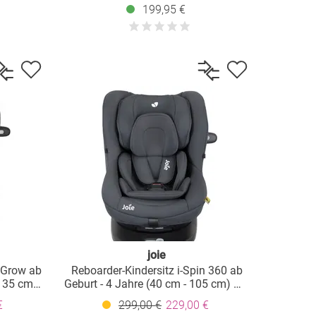
asis -
cm - 105 cm) mit Isofix-Basis -
199,95 €
Thunder
joie
t Grow ab
Reboarder-Kindersitz i-Spin 360 ab
 135 cm)
Geburt - 4 Jahre (40 cm - 105 cm) mit
inerer -
Isofix-Basis & Sitzverkleinerer -
€
299,00 €
229,00 €
Moonlight