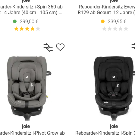
joie
joie
arder-Kindersitz i-Spin 360 ab
Reboarder-Kindersitz Ever
 - 4 Jahre (40 cm - 105 cm) mit
R129 ab Geburt -12 Jahre (
fix-Basis & Sitzverkleinerer -
150 cm) Instalation mi
299,00 €
239,95 €
Thunder
Fahrzeuggurt inkl. Sitzverkle
Cobblestone
joie
joie
rder-Kindersitz i-Pivot Grow ab
Reboarder-Kindersitz i-Spin