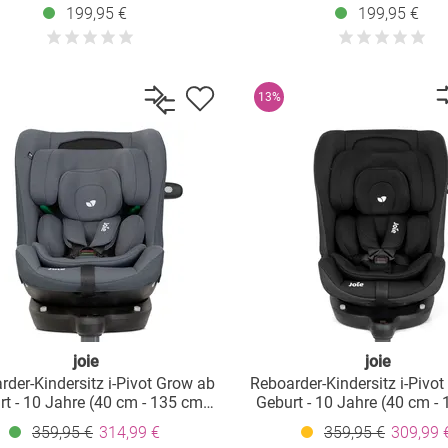
05 cm) mit Isofix-Basis - Raven
cm - 105 cm) mit Isofix-B
199,95 €
199,95 €
Lagoon
13%
joie
joie
rder-Kindersitz i-Pivot Grow ab
Reboarder-Kindersitz i-Pivo
t - 10 Jahre (40 cm - 135 cm)
Geburt - 10 Jahre (40 cm -
sofix-Basis & Sitzverkleinerer -
mit Isofix-Basis & Sitzverkle
359,95 €
314,99 €
359,95 €
309,99 
Moonlight
Shale