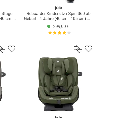
joie
y Stage
Reboarder-Kindersitz i-Spin 360 ab
40 cm -
Geburt - 4 Jahre (40 cm - 105 cm) mit
t dem
Isofix-Basis & Sitzverkleinerer -
299,00 €
inerer -
Thyme