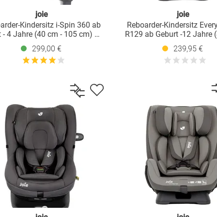
joie
joie
arder-Kindersitz i-Spin 360 ab
Reboarder-Kindersitz Ever
 - 4 Jahre (40 cm - 105 cm) mit
R129 ab Geburt -12 Jahre (
-Basis & Sitzverkleinerer - Shale
150 cm) Instalation mi
299,00 €
239,95 €
Fahrzeuggurt inkl. Sitzverkle
Shale