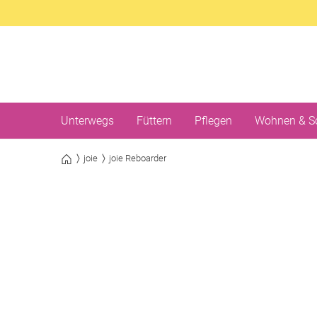
Unterwegs
Füttern
Pflegen
Wohnen & S
joie
joie Reboarder