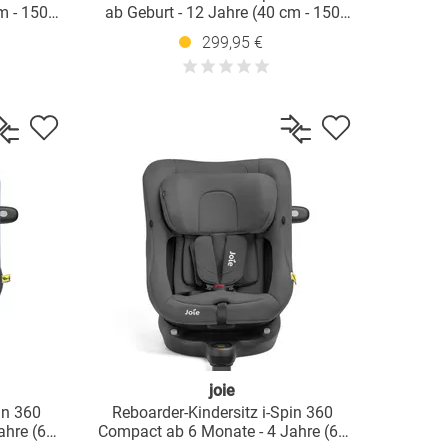
m - 150
ab Geburt - 12 Jahre (40 cm - 150
rkleinerer
cm) mit Isofix-Basis & Sitzverkleinerer
299,95 €
- Moonlight
joie
in 360
Reboarder-Kindersitz i-Spin 360
ahre (61
Compact ab 6 Monate - 4 Jahre (61