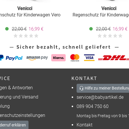
Venicci
Venicci
nschutz für Kinderwagen Vero
Regenschutz für Kinderwag
22,00 €
16,99 €
22,00 €
16,99 €
— Sicher bezahlt, schnell geliefert —
VICE
KONTAKT
gen & Antworten
Hilfe zu meiner Bestellun
ferung und Versand
service@babyartikel.de
lung
089 904 750 60
enschutzeinstellungen
Montag bis Freitag von 9 bis 
Kontakt
derruf erklären