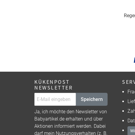
Rege
KÜKENPOST
SER
NEWSLETTER
Fra
Speichern
Lie
Zah
Ja, ich möchte den Newsletter von
Babyartikel.de erhalten und über
Dat
Aktionen informiert werden. Dabei
Wi
darf mein Nutzungsverhalten (z. B.