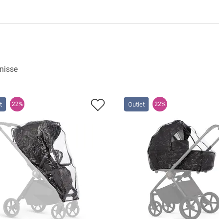
nisse
t
Outlet
22%
22%