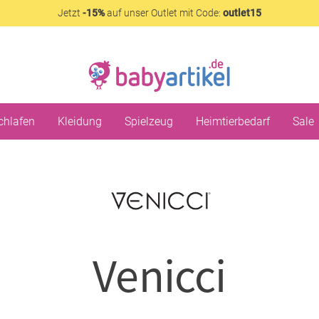
Jetzt
-15%
auf unser Outlet mit Code:
outlet15
chlafen
Kleidung
Spielzeug
Heimtierbedarf
Sale
Venicci