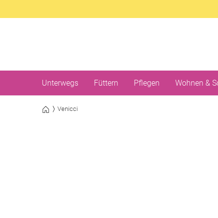
Unterwegs
Füttern
Pflegen
Wohnen & S
Venicci