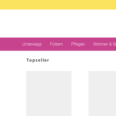
Unterwegs
Füttern
Pflegen
Wohnen & S
Topseller