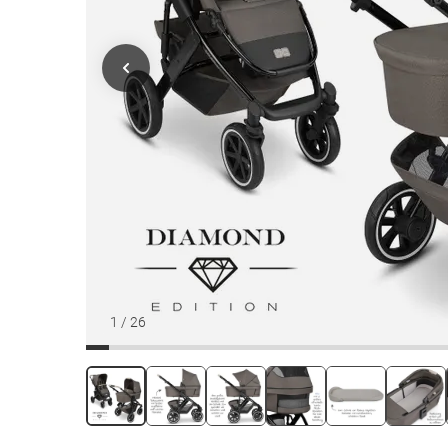
1
/
26