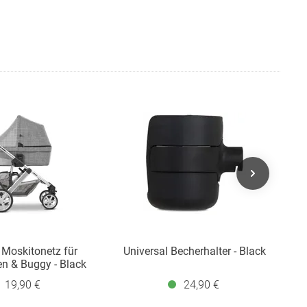
 Moskitonetz für
Universal Becherhalter - Black
n & Buggy - Black
K
19,90 €
24,90 €