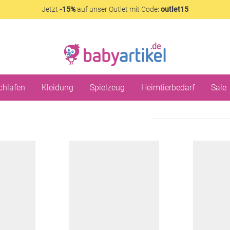
Jetzt
-15%
auf unser Outlet mit Code:
outlet15
chlafen
Kleidung
Spielzeug
Heimtierbedarf
Sale