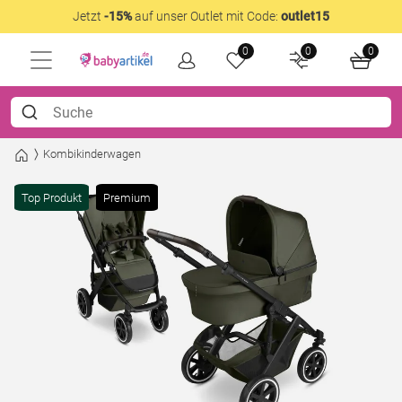
Jetzt
-15%
auf unser Outlet mit Code:
outlet15
0
0
0
Kombikinderwagen
Top Produkt
Premium