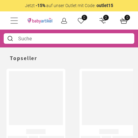
Jetzt
-15%
auf unser Outlet mit Code:
outlet15
0
0
0
Topseller