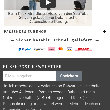
Play
Beim Klick wird dieses Video von den YouTube
Servern geladen. Für Details siehe
Datenschutzerklärung
.
PASSENDES ZUBEHÖR
— Sicher bezahlt, schnell geliefert —
KÜKENPOST NEWSLETTER
Speichern
Ja, ich möchte den Newsletter von Babyartikel.de erhalten
und über Aktionen informiert werden. Dabei darf mein
Nutzungsverhalten (z. B. Öffnungen und Klicks) zur
Personalisierung ausgewertet werden. Mehr finde ich in der
Datenschutzerklärung
.