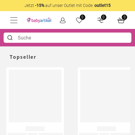
Jetzt
-15%
auf unser Outlet mit Code:
outlet15
0
0
0
Topseller