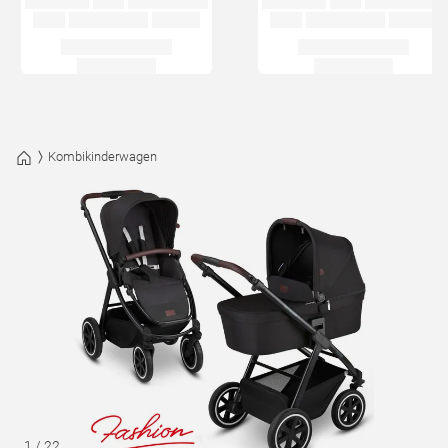
Kombikinderwagen
1
/
22