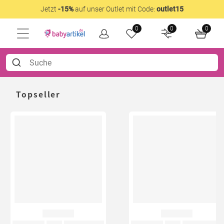
Jetzt
-15%
auf unser Outlet mit Code:
outlet15
0
0
0
Topseller