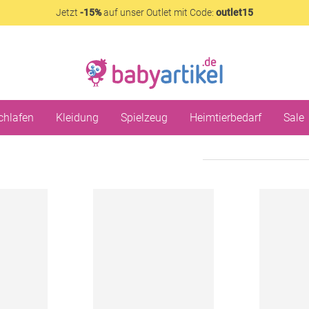
Jetzt
-15%
auf unser Outlet mit Code:
outlet15
chlafen
Kleidung
Spielzeug
Heimtierbedarf
Sale