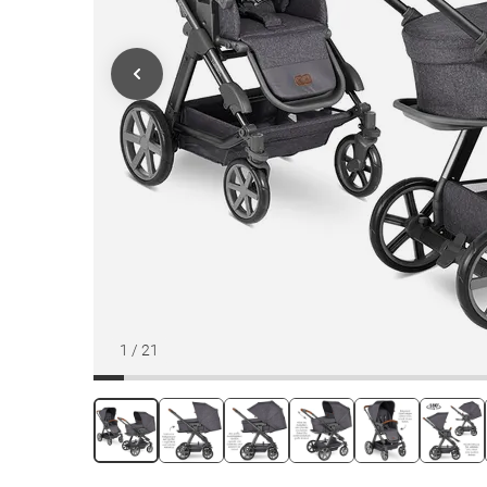
1
/
21