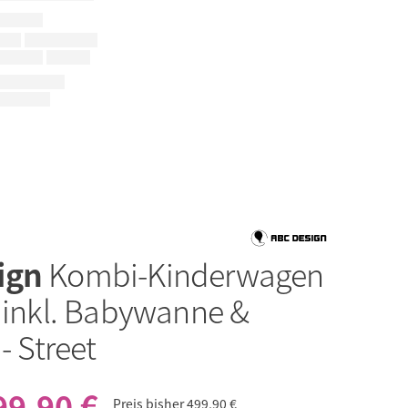
ign
Kombi-Kinderwagen
- inkl. Babywanne &
- Street
99,90 €
Preis bisher
499,90 €