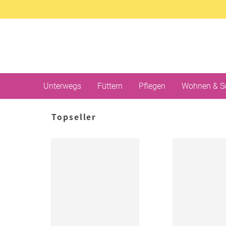
Unterwegs
Füttern
Pflegen
Wohnen & S
Topseller