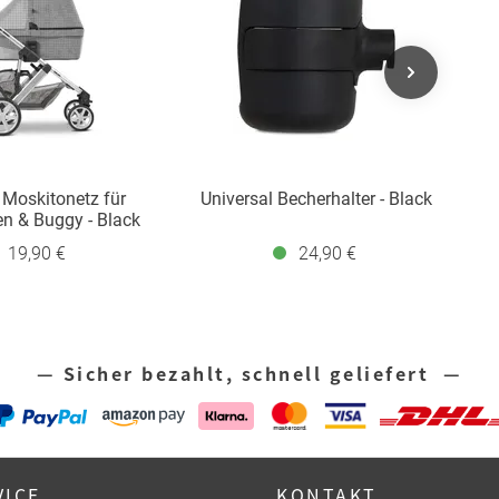
 Moskitonetz für
Universal Becherhalter - Black
n & Buggy - Black
K
19,90 €
24,90 €
— Sicher bezahlt, schnell geliefert —
VICE
KONTAKT