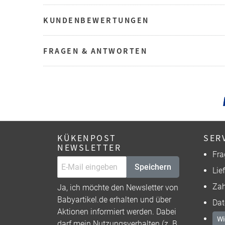
KUNDENBEWERTUNGEN
FRAGEN & ANTWORTEN
KÜKENPOST
SER
NEWSLETTER
Fra
Speichern
Lie
Zah
Ja, ich möchte den Newsletter von
Babyartikel.de erhalten und über
Dat
Aktionen informiert werden. Dabei
Wi
darf mein Nutzungsverhalten (z. B.