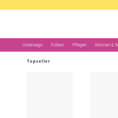
Unterwegs
Füttern
Pflegen
Wohnen & S
Topseller