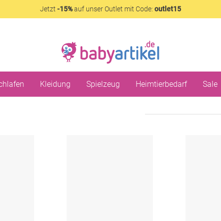
Jetzt
-15%
auf unser Outlet mit Code:
outlet15
chlafen
Kleidung
Spielzeug
Heimtierbedarf
Sale