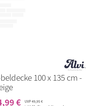
beldecke 100 x 135 cm -
eige
4,99 €
UVP
49,95 €