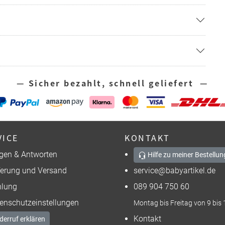
— Sicher bezahlt, schnell geliefert —
VICE
KONTAKT
gen & Antworten
Hilfe zu meiner Bestellun
ferung und Versand
service@babyartikel.de
lung
089 904 750 60
enschutzeinstellungen
Montag bis Freitag von 9 bis 
Kontakt
derruf erklären