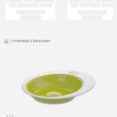
Kinderteller & Breischalen
1
/
1