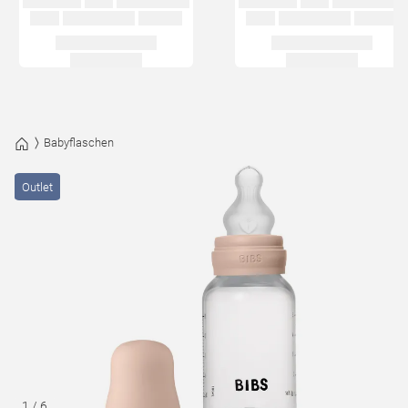
Babyflaschen
Outlet
1
/
6