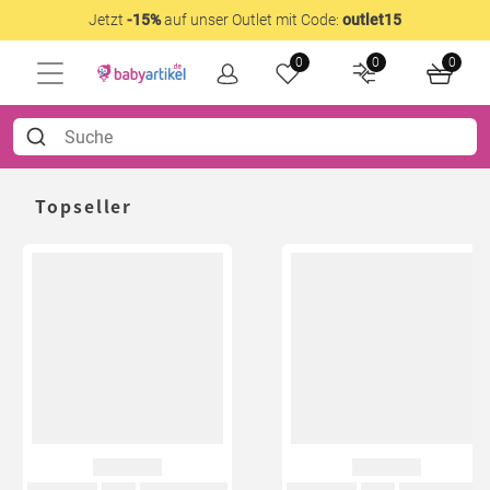
Jetzt
-15%
auf unser Outlet mit Code:
outlet15
0
0
0
Topseller