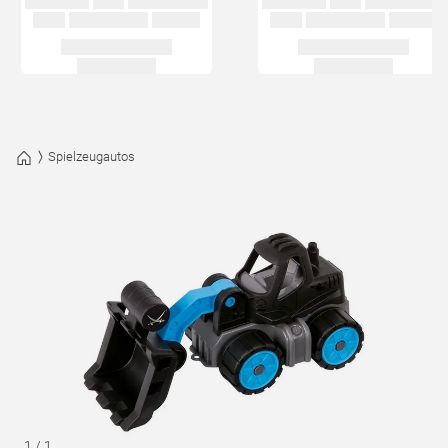
Spielzeugautos
1
/
1