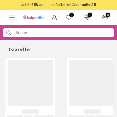
Jetzt
-15%
auf unser Outlet mit Code:
outlet15
0
0
0
Topseller