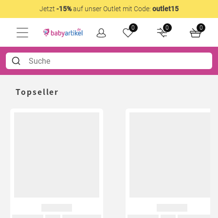
Jetzt
-15%
auf unser Outlet mit Code:
outlet15
0
0
0
Topseller