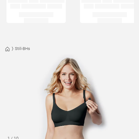
Still-BHs
1
/
10