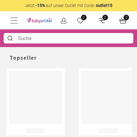
Jetzt
-15%
auf unser Outlet mit Code:
outlet15
0
0
0
Topseller