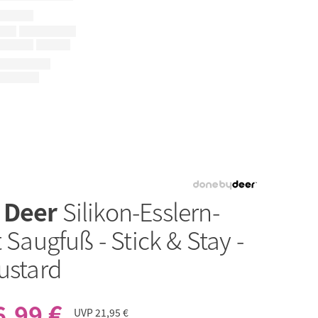
 Deer
Silikon-Esslern-
t Saugfuß - Stick & Stay -
ustard
6,99 €
UVP
21,95 €