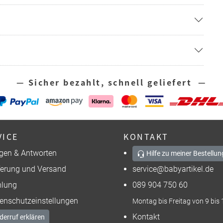
— Sicher bezahlt, schnell geliefert —
VICE
KONTAKT
gen & Antworten
Hilfe zu meiner Bestellun
ferung und Versand
service@babyartikel.de
lung
089 904 750 60
enschutzeinstellungen
Montag bis Freitag von 9 bis 
Kontakt
derruf erklären