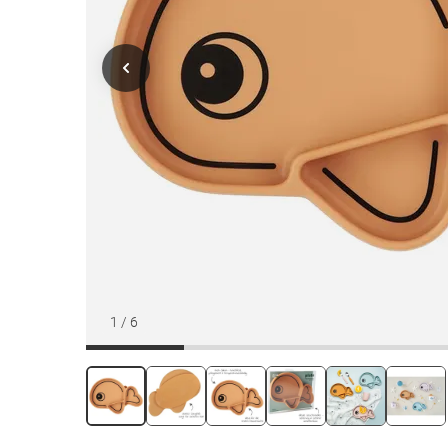
1
/
6