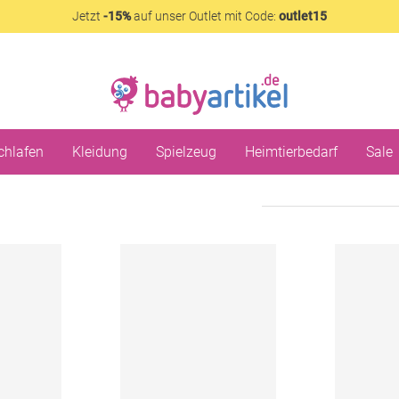
Jetzt
-15%
auf unser Outlet mit Code:
outlet15
chlafen
Kleidung
Spielzeug
Heimtierbedarf
Sale