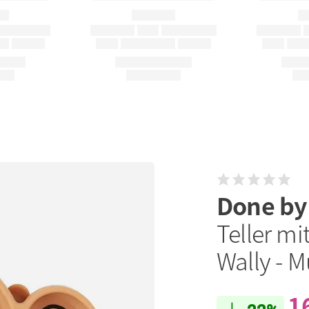
Done by
Teller mi
Wally - M
1