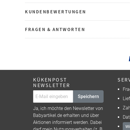
KUNDENBEWERTUNGEN
FRAGEN & ANTWORTEN
KÜKENPOST
SER
NEWSLETTER
Fra
Speichern
Lie
Zah
Ja, ich möchte den Newsletter von
Babyartikel.de erhalten und über
Dat
Aktionen informiert werden. Dabei
Wi
darf mein Nutzungsverhalten (z. B.