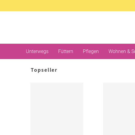
Unterwegs
Füttern
Pflegen
Wohnen & S
Topseller