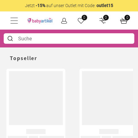
Jetzt
-15%
auf unser Outlet mit Code:
outlet15
0
0
0
Topseller