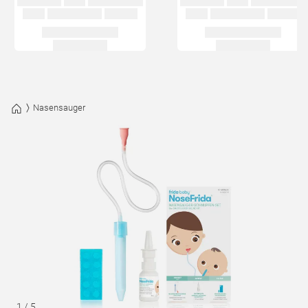
Nasensauger
1
/
5