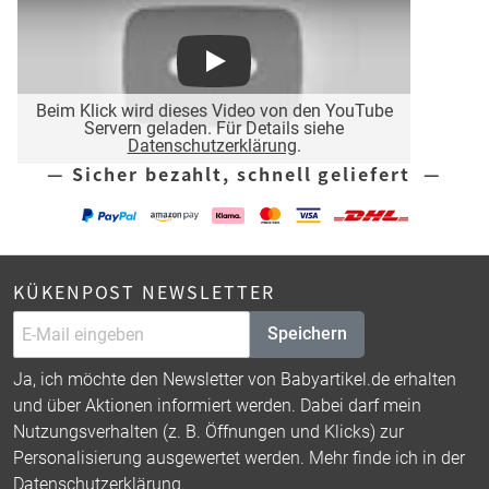
Play
Beim Klick wird dieses Video von den YouTube
Servern geladen. Für Details siehe
Datenschutzerklärung
.
— Sicher bezahlt, schnell geliefert —
KÜKENPOST NEWSLETTER
Speichern
Ja, ich möchte den Newsletter von Babyartikel.de erhalten
und über Aktionen informiert werden. Dabei darf mein
Nutzungsverhalten (z. B. Öffnungen und Klicks) zur
Personalisierung ausgewertet werden. Mehr finde ich in der
Datenschutzerklärung
.