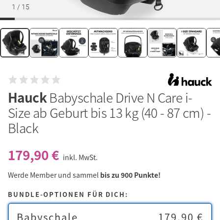
1
/
15
Hauck
Babyschale Drive N Care i-
Size ab Geburt bis 13 kg (40 - 87 cm) -
Black
179,90 €
inkl. MwSt.
Werde Member und sammel
bis zu 900 Punkte!
BUNDLE-OPTIONEN FÜR DICH:
Babyschale
179,90 €