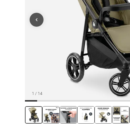
1
/
14