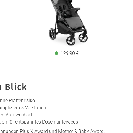
129,90 €
n Blick
hne Plattenrisiko
mpliziertes Verstauen
len Autowechsel
tion für entspanntes Dösen unterwegs
ichnungen Plus X Award und Mother & Baby Award.