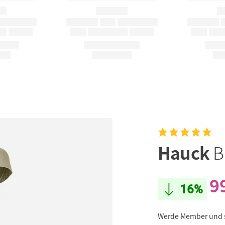
Hauck
B
9
16%
Werde Member und