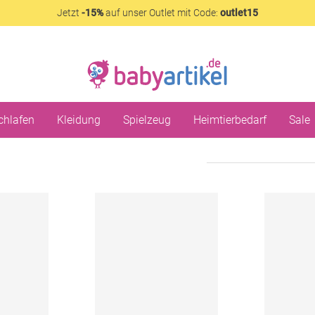
Jetzt
-15%
auf unser Outlet mit Code:
outlet15
chlafen
Kleidung
Spielzeug
Heimtierbedarf
Sale