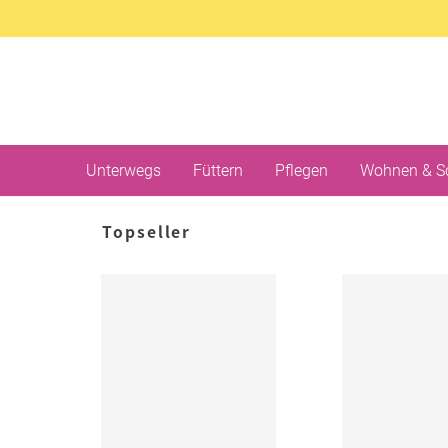
Unterwegs
Füttern
Pflegen
Wohnen & S
Topseller