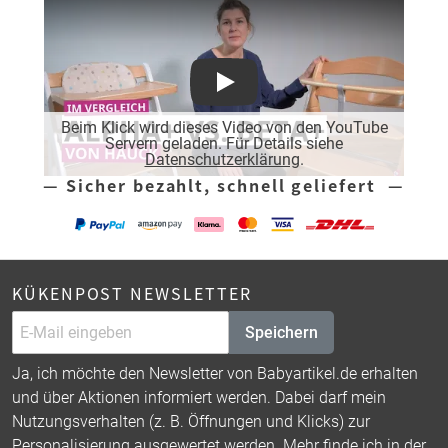
Play
Beim Klick wird dieses Video von den YouTube
Servern geladen. Für Details siehe
Datenschutzerklärung
.
— Sicher bezahlt, schnell geliefert —
KÜKENPOST NEWSLETTER
Speichern
Ja, ich möchte den Newsletter von Babyartikel.de erhalten
und über Aktionen informiert werden. Dabei darf mein
Nutzungsverhalten (z. B. Öffnungen und Klicks) zur
Personalisierung ausgewertet werden. Mehr finde ich in der