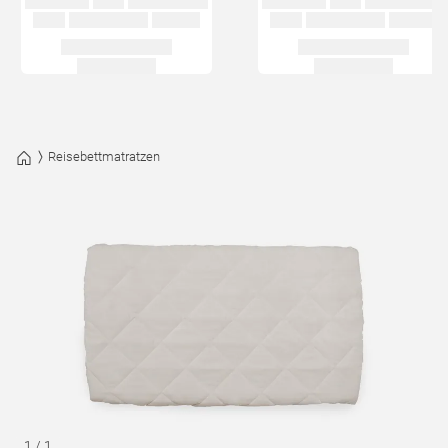
Reisebettmatratzen
1
/
1