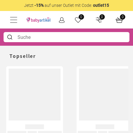
Jetzt
-15%
auf unser Outlet mit Code:
outlet15
0
0
0
Topseller