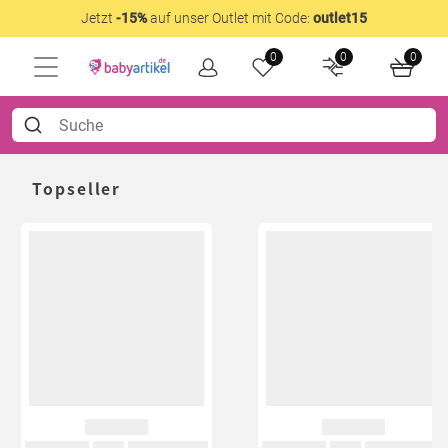
Jetzt
-15%
auf unser Outlet mit Code:
outlet15
0
0
0
Topseller