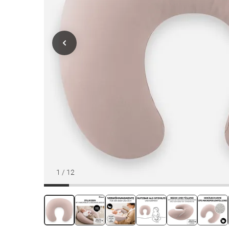
1
/
12