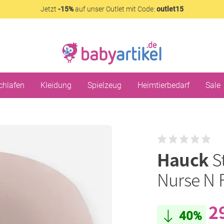
Jetzt
-15%
auf unser Outlet mit Code:
outlet15
chlafen
Kleidung
Spielzeug
Heimtierbedarf
Sale
Hauck
S
Nurse N 
2
40%