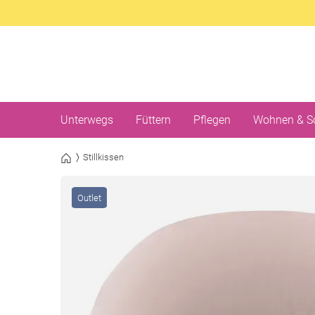
Unterwegs
Füttern
Pflegen
Wohnen & S
Stillkissen
Outlet