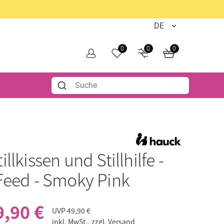
0
0
0
tillkissen und Stillhilfe -
Feed - Smoky Pink
9,90 €
UVP
49,90 €
inkl. MwSt.,
zzgl. Versand