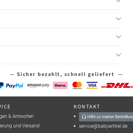
— Sicher bezahlt, schnell geliefert —
VICE
KONTAKT
gen & Antworten
Hilfe zu meiner Bestellun
ferung und Versand
service@babyartikel.de