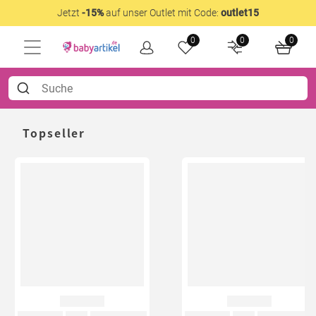
Jetzt
-15%
auf unser Outlet mit Code:
outlet15
0
0
0
Topseller