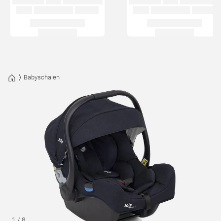
Babyschalen
1
/
8