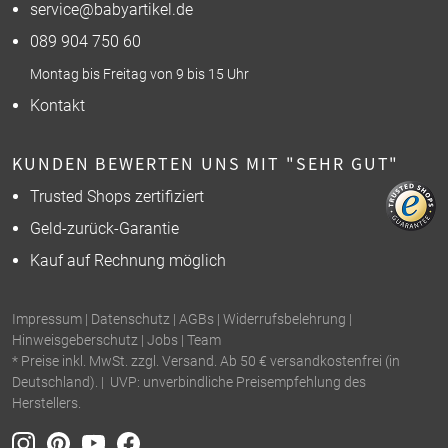
service@babyartikel.de
089 904 750 60
Montag bis Freitag von 9 bis 15 Uhr
Kontakt
KUNDEN BEWERTEN UNS MIT "SEHR GUT"
Trusted Shops zertifiziert
Geld-zurück-Garantie
Kauf auf Rechnung möglich
Impressum
|
Datenschutz
|
AGBs
|
Widerrufsbelehrung
|
Hinweisgeberschutz
|
Jobs
|
Team
* Preise inkl. MwSt. zzgl. Versand. Ab 50 € versandkostenfrei (in
Deutschland). | UVP: unverbindliche Preisempfehlung des
Herstellers.