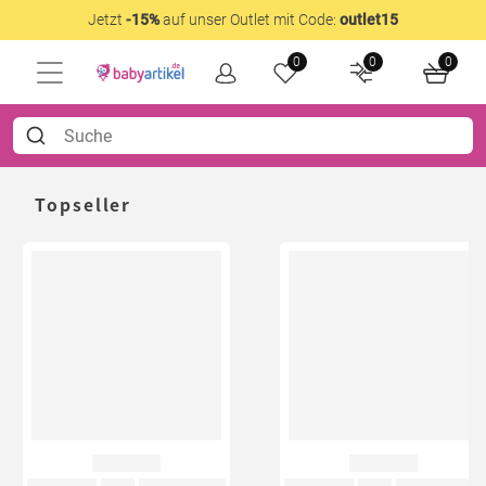
Jetzt
-15%
auf unser Outlet mit Code:
outlet15
0
0
0
Topseller