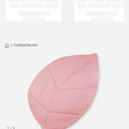
Krabbeldecken
1
/
5