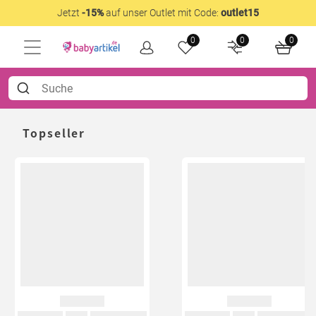
Jetzt
-15%
auf unser Outlet mit Code:
outlet15
0
0
0
Topseller