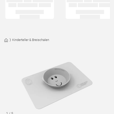
Kinderteller & Breischalen
1
/
5