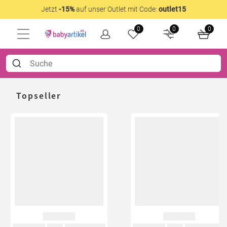
Jetzt
-15%
auf unser Outlet mit Code:
outlet15
0
0
0
Topseller