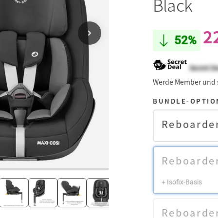
Black
2
52%
Secret D
Werde Member und
BUNDLE-OPTIO
Reboarder
Reboarder
+ Isofix-Basis
Reboarder