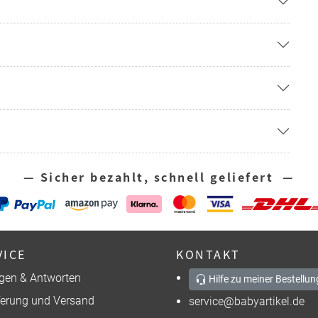
— Sicher bezahlt, schnell geliefert —
VICE
KONTAKT
gen & Antworten
Hilfe zu meiner Bestellun
ferung und Versand
service@babyartikel.de