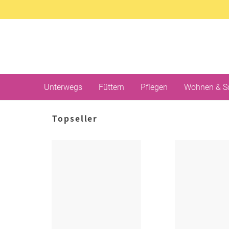
Unterwegs
Füttern
Pflegen
Wohnen & S
Topseller