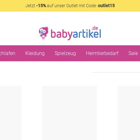
Jetzt
-15%
auf unser Outlet mit Code:
outlet15
chlafen
Kleidung
Spielzeug
Heimtierbedarf
Sale