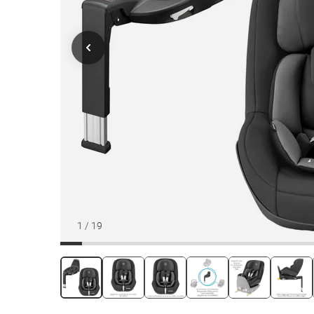
1
/
19