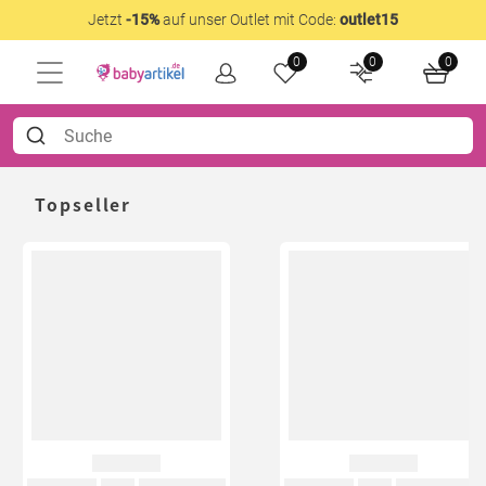
Jetzt
-15%
auf unser Outlet mit Code:
outlet15
0
0
0
Topseller