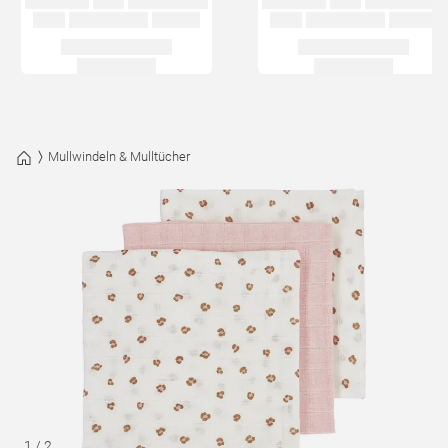
Mullwindeln & Mulltücher
1
/
2