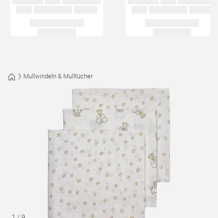
Mullwindeln & Mulltücher
1
/
9