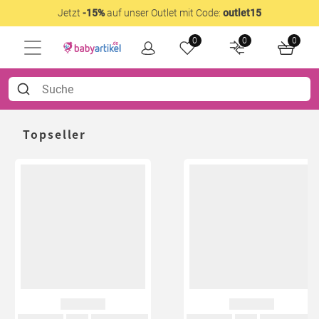
Jetzt
-15%
auf unser Outlet mit Code:
outlet15
0
0
0
Topseller