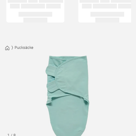
Pucksäcke
1
/
8