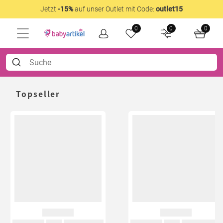
Jetzt
-15%
auf unser Outlet mit Code:
outlet15
0
0
0
Topseller