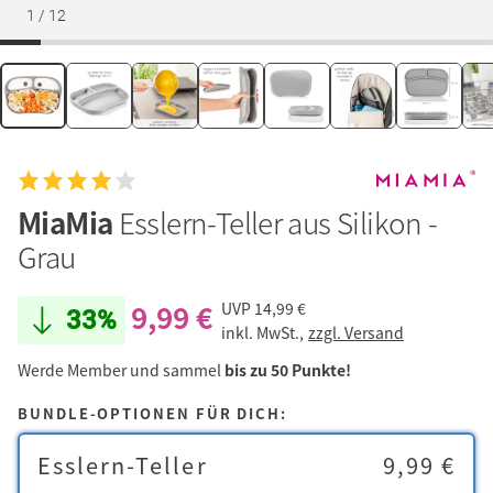
1
/
12
MiaMia
Esslern-Teller aus Silikon -
Grau
9,99 €
UVP
14,99 €
33%
inkl. MwSt.,
zzgl. Versand
Werde Member und sammel
bis zu 50 Punkte!
BUNDLE-OPTIONEN FÜR DICH:
Esslern-Teller
9,99 €