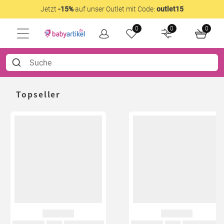
Jetzt
-15%
auf unser Outlet mit Code:
outlet15
0
0
0
Topseller