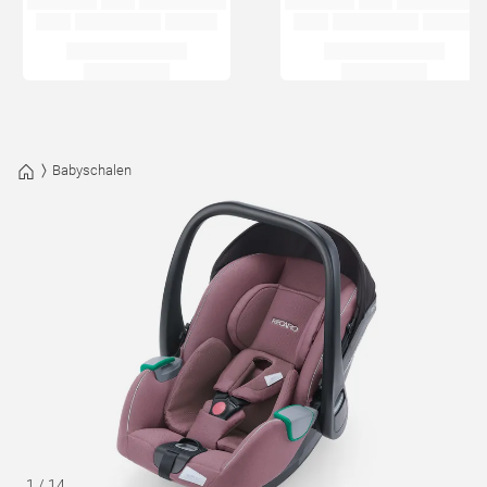
Babyschalen
1
/
14