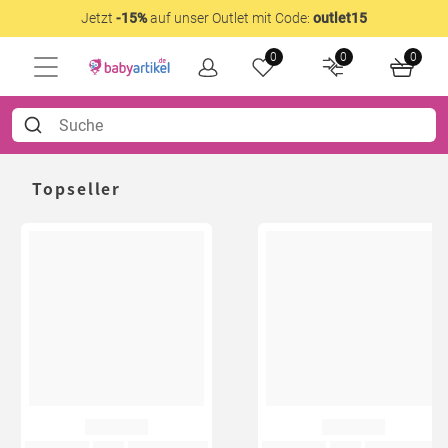
Jetzt
-15%
auf unser Outlet mit Code:
outlet15
0
0
0
Topseller