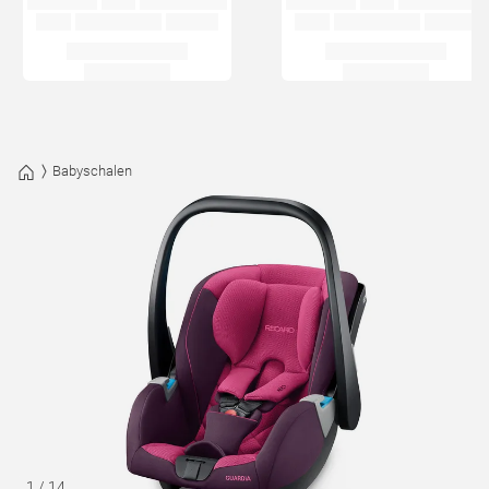
Babyschalen
1
/
14