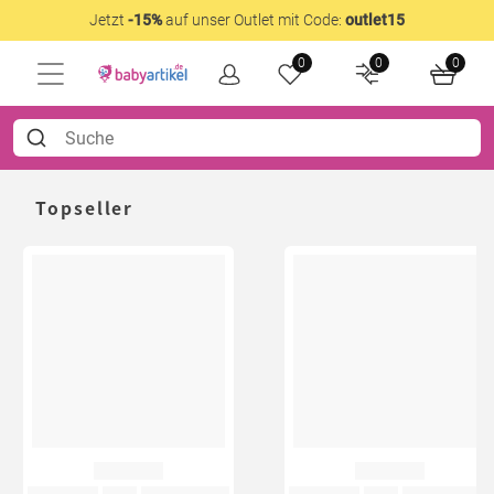
Jetzt
-15%
auf unser Outlet mit Code:
outlet15
0
0
0
Topseller