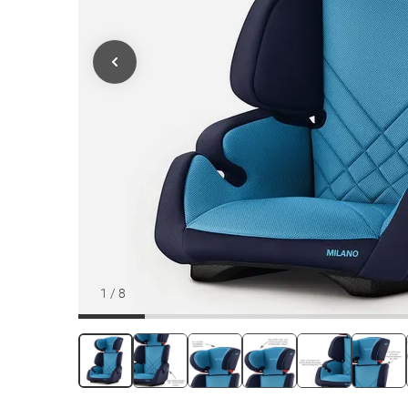
1
/
8