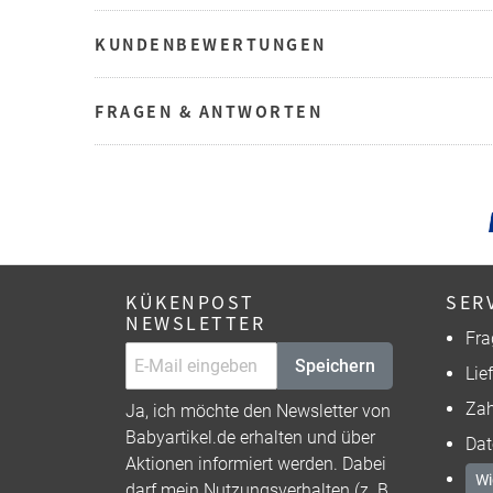
KUNDENBEWERTUNGEN
FRAGEN & ANTWORTEN
KÜKENPOST
SER
NEWSLETTER
Fra
Speichern
Lie
Zah
Ja, ich möchte den Newsletter von
Babyartikel.de erhalten und über
Dat
Aktionen informiert werden. Dabei
Wi
darf mein Nutzungsverhalten (z. B.