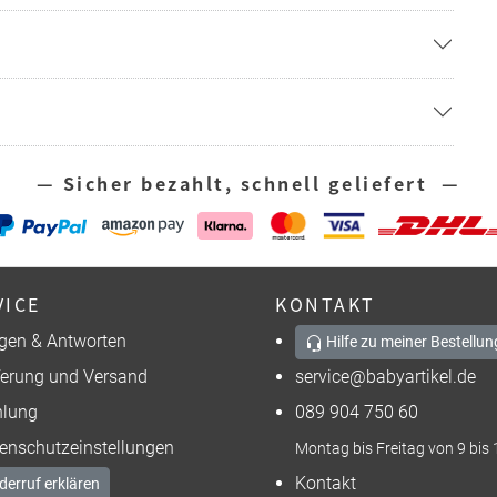
— Sicher bezahlt, schnell geliefert —
VICE
KONTAKT
gen & Antworten
Hilfe zu meiner Bestellun
ferung und Versand
service@babyartikel.de
lung
089 904 750 60
enschutzeinstellungen
Montag bis Freitag von 9 bis 
Kontakt
derruf erklären