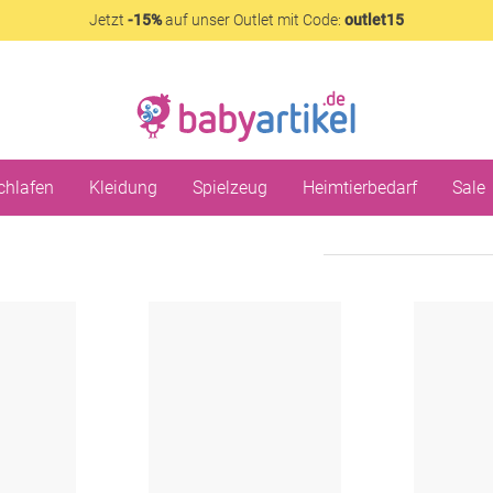
Jetzt
-15%
auf unser Outlet mit Code:
outlet15
chlafen
Kleidung
Spielzeug
Heimtierbedarf
Sale