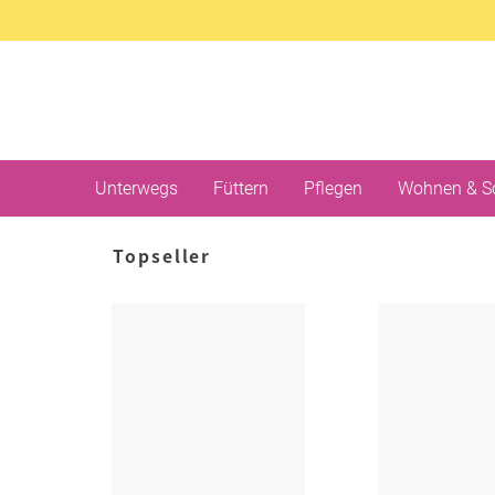
Unterwegs
Füttern
Pflegen
Wohnen & S
Topseller