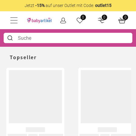
Jetzt
-15%
auf unser Outlet mit Code:
outlet15
0
0
0
Topseller