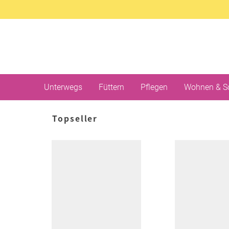
Unterwegs
Füttern
Pflegen
Wohnen & S
Topseller