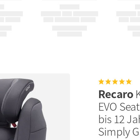
Recaro
EVO Seatf
bis 12 Ja
Simply G