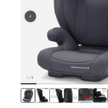
1
/
9