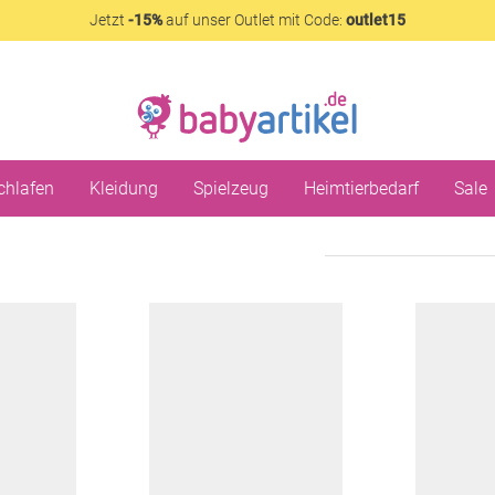
Jetzt
-15%
auf unser Outlet mit Code:
outlet15
chlafen
Kleidung
Spielzeug
Heimtierbedarf
Sale