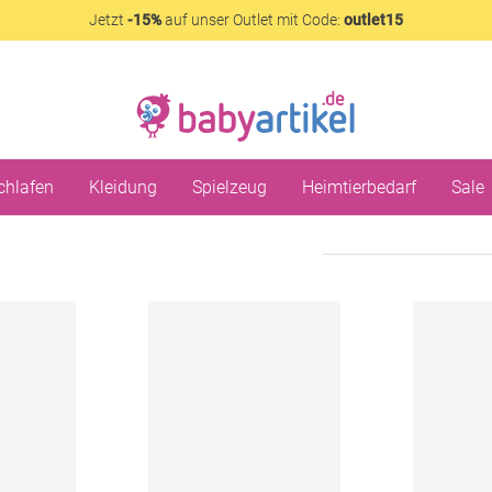
Jetzt
-15%
auf unser Outlet mit Code:
outlet15
chlafen
Kleidung
Spielzeug
Heimtierbedarf
Sale