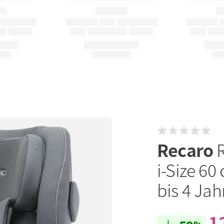
Recaro
i-Size 60
bis 4 Jah
1