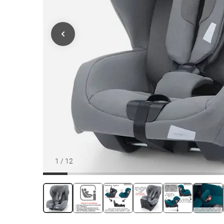
1
/
12