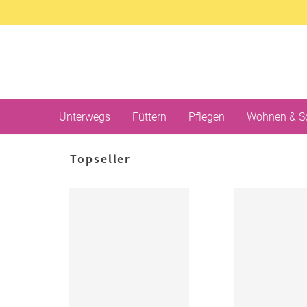
Unterwegs
Füttern
Pflegen
Wohnen & S
Topseller