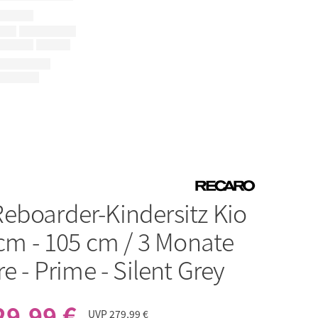
Reboarder-Kindersitz Kio
 cm - 105 cm / 3 Monate
re - Prime - Silent Grey
29,99 €
UVP
279,99 €