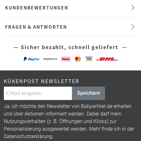
KUNDENBEWERTUNGEN
FRAGEN & ANTWORTEN
— Sicher bezahlt, schnell geliefert —
KÜKENPOST NEWSLETTER
Speichern
Ja, ich möchte den Newsletter von Babyartikel.de erhalten
und über Aktionen informiert werden. Dabei darf mein
Nutzungsverhalten (z. B. Öffnungen und Klicks) zur
Personalisierung ausgewertet werden. Mehr finde ich in der
Datenschutzerklärung
.