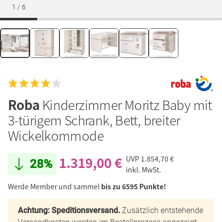
1
/
6
Roba
Kinderzimmer Moritz Baby mit
3-türigem Schrank, Bett, breiter
Wickelkommode
1.319,00 €
UVP
1.854,70 €
28%
inkl. MwSt.
Werde Member und sammel
bis zu 6595 Punkte!
Achtung: Speditionsversand.
Zusätzlich entstehende