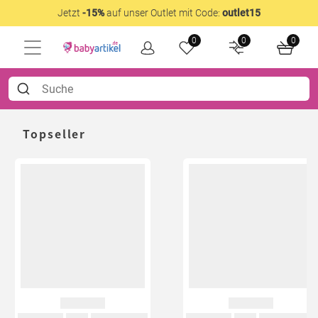
Jetzt
-15%
auf unser Outlet mit Code:
outlet15
0
0
0
Topseller