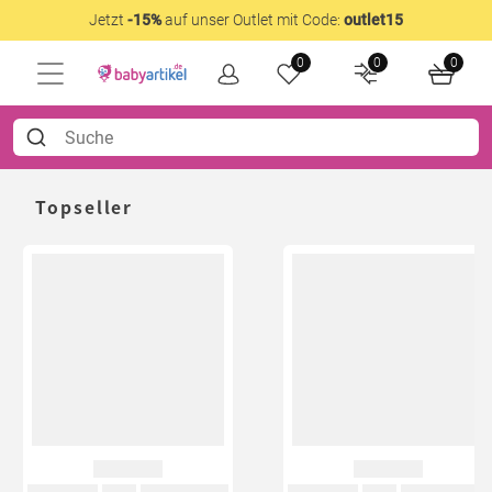
Jetzt
-15%
auf unser Outlet mit Code:
outlet15
0
0
0
Topseller