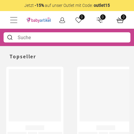
Jetzt
-15%
auf unser Outlet mit Code:
outlet15
0
0
0
Topseller