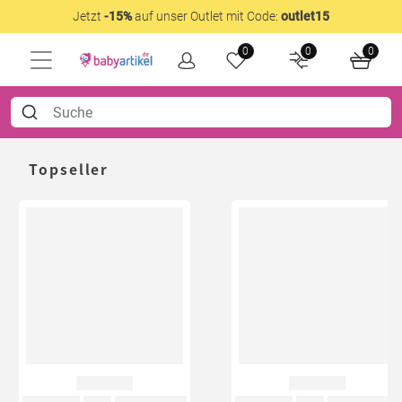
Jetzt
-15%
auf unser Outlet mit Code:
outlet15
0
0
0
Topseller