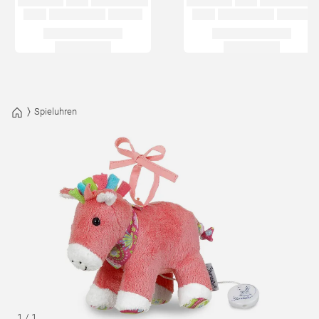
Spieluhren
1
/
1